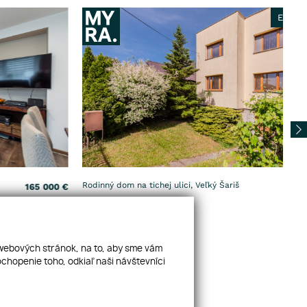
Exkluzívna ponuka
Rodinný dom na tichej ulici, Veľký Šariš
Pr
259 000
€
ka
2
PREDAJ
Izby: 4
936 m
 webových stránok, na to, aby sme vám
chopenie toho, odkiaľ naši návštevníci