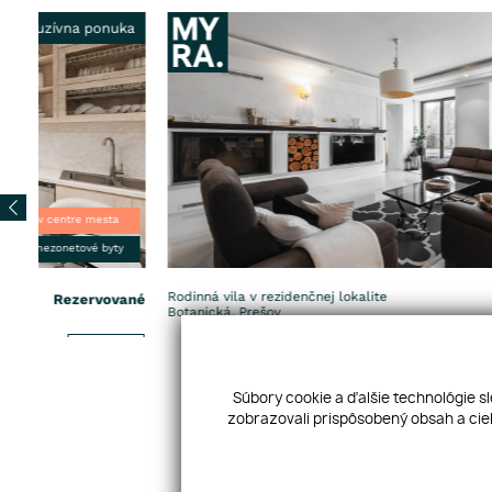
a
rezidenčná zóna
TOP lokalita
Rodinná vila v rezidenčnej lokalite
ané
790 000
€
Botanická, Prešov
2
J
PREDAJ
Izby: 7
234 m
Súbory cookie a ďalšie technológie s
zobrazovali prispôsobený obsah a ciel