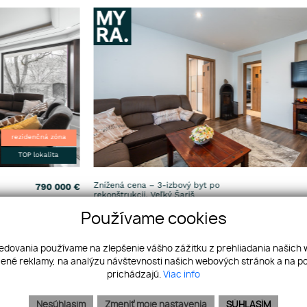
Znížená cena – 3-izbový byt po
165 000
€
rekonštrukcii, Veľký Šariš
2
PREDAJ
Izby: 3
57.43 m
Používame cookies
ledovania používame na zlepšenie vášho zážitku z prehliadania našich
ené reklamy, na analýzu návštevnosti našich webových stránok a na po
VŠETKY NEHNUTEĽNOSTI
prichádzajú.
Viac info
Nesúhlasím
Zmeniť moje nastavenia
SÚHLASÍM