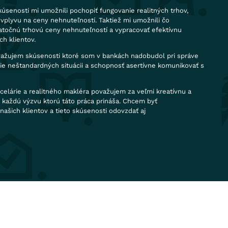
kúsenosti mi umožnili pochopiť fungovanie realitných trhov,
vplyvu na ceny nehnuteľností. Taktiež mi umožnili čo
iatočnú trhovú ceny nehnuteľností a vypracovať efektívnu
ch klientov.
ovažujem skúsenosti ktoré som v bankách nadobudol pri správe
enie neštandardných situácii a schopnosť asertívne komunikovať s
ancelárie a realitného makléra považujem za veľmi kreatívnu a
 každú výzvu ktorú táto práca prináša. Chcem byť
šich klientov a tieto skúsenosti odovzdať aj