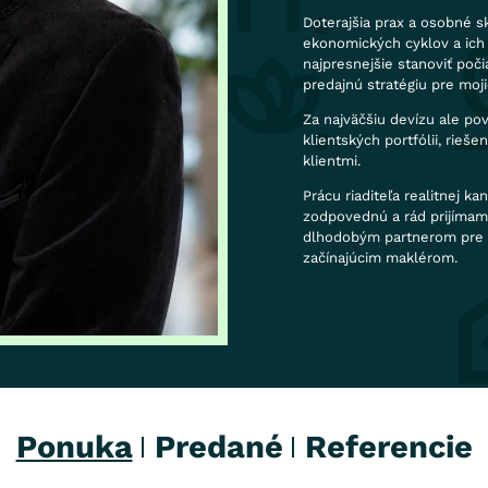
Doterajšia prax a osobné s
ekonomických cyklov a ich 
najpresnejšie stanoviť poč
predajnú stratégiu pre moji
Za najväčšiu devízu ale p
klientských portfólii, rieš
klientmi.
Prácu riaditeľa realitnej k
zodpovednú a rád prijímam
dlhodobým partnerom pre na
začínajúcim maklérom.
Ponuka
Predané
Referencie