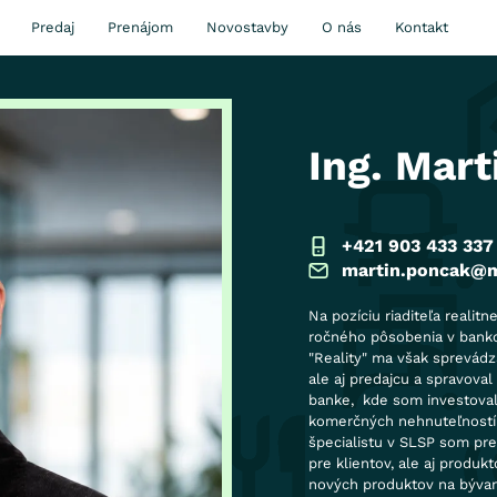
Predaj
Prenájom
Novostavby
O nás
Kontakt
Ing. Mar
+421 903 433 337
martin.poncak@m
Na pozíciu riaditeľa reali
ročného pôsobenia v banko
"Reality" ma však sprevádz
ale aj predajcu a spravoval
banke, kde som investoval 
komerčných nehnuteľností 
špecialistu v SLSP som pr
pre klientov, ale aj produk
nových produktov na bývani