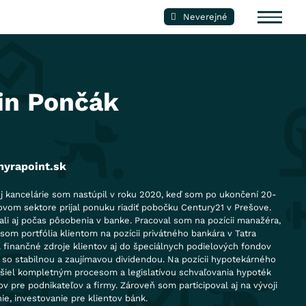
Neverejné
tin Pončák
yrapoint.sk
tnej kancelárie som nastúpil v roku 2020, keď som po ukončení 20-
vom sektore prijal ponuku riadiť pobočku Century21 v Prešove.
ali aj počas pôsobenia v banke. Pracoval som na pozícii manažéra,
 som portfólia klientom na pozícii privátného bankára v Tatra
finančné zdroje klientov aj do špeciálnych podielových fondov
so stabilnou a zaujímavou dividendou. Na pozícii hypotekárného
ešiel kompletným procesom a legislatívou schvaľovania hypoték
tov pre podnikateľov a firmy. Zároveň som participoval aj na vývoji
e, investovanie pre klientov bánk.