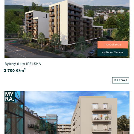
novostavba
sidlisko Terasa
Bytový dom IPELSKA
2
3 700
€/m
PREDAJ