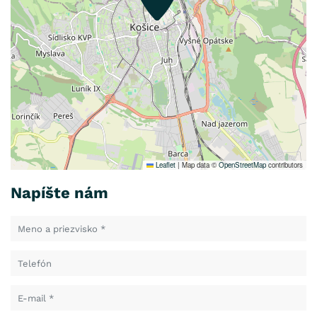
Leaflet
|
Map data ©
OpenStreetMap
contributors
Napíšte nám