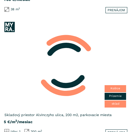
2
38 m
PRENÁJOM
Košice
Prízemie
sklad
Skladový priestor Alvinczyho ulica, 200 m2, parkovacie miesta
2
5
€/m
/mesiac
2
Izby: 1
200 m