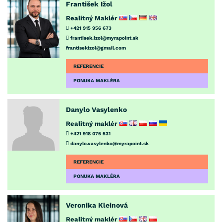
František Ižol
Realitný Maklér
+421 915 956 673
frantisek.izol@myrapoint.sk
frantisekizol@gmail.com
REFERENCIE
PONUKA MAKLÉRA
Danylo Vasylenko
Realitný maklér
+421 918 075 531
danylo.vasylenko@myrapoint.sk
REFERENCIE
PONUKA MAKLÉRA
Veronika Kleinová
Realitný maklér