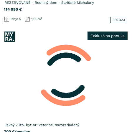
REZERVOVANÉ - Rodinný dom - Šarišské Michaľany
114 990
€
2
Izby: 5
160 m
PREDAJ
Exkluzívna ponuka
Pekný 2 izb. byt pri Veterine, novozariadený
700
€/mesiac