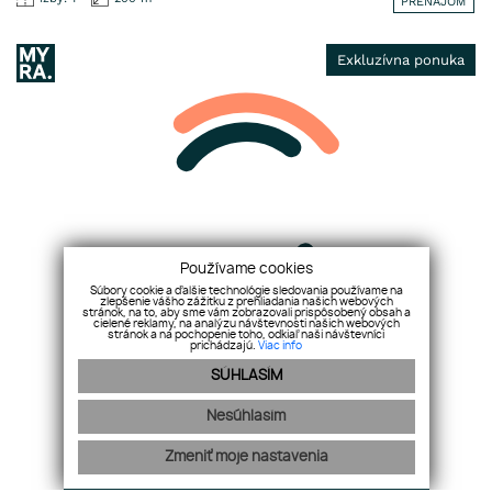
PRENÁJOM
Exkluzívna ponuka
Používame cookies
Terasa
Súbory cookie a ďalšie technológie sledovania používame na
zlepšenie vášho zážitku z prehliadania našich webových
stránok, na to, aby sme vám zobrazovali prispôsobený obsah a
2 izby
cielené reklamy, na analýzu návštevnosti našich webových
stránok a na pochopenie toho, odkiaľ naši návštevníci
prichádzajú.
Viac info
prízemie
SÚHLASÍM
2-izbový byt, prízemie, 52 m2, Orgovánová ulica, Terasa, Košice
Rezervované
Nesúhlasím
2
Izby: 2
52 m
PREDAJ
Zmeniť moje nastavenia