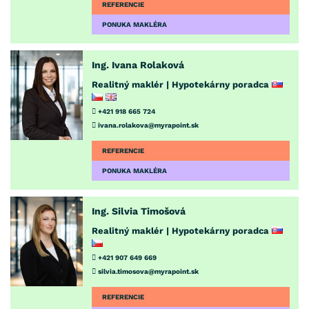
REFERENCIE
PONUKA MAKLÉRA
Ing. Ivana Rolaková
Realitný maklér | Hypotekárny poradca
+421 918 665 724
ivana.rolakova@myrapoint.sk
REFERENCIE
PONUKA MAKLÉRA
Ing. Silvia Timošová
Realitný maklér | Hypotekárny poradca
+421 907 649 669
silvia.timosova@myrapoint.sk
REFERENCIE