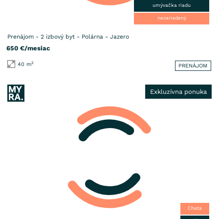
umývačka riadu
nezariadený
Prenájom - 2 izbový byt - Polárna - Jazero
650
€/mesiac
2
40 m
PRENÁJOM
Exkluzívna ponuka
Chata