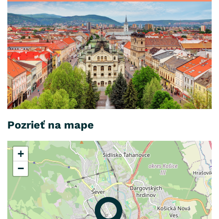
Pozrieť na mape
+
−