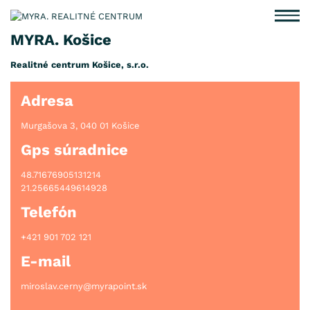
MYRA. Košice
Realitné centrum Košice, s.r.o.
Adresa
Murgašova 3, 040 01 Košice
Gps súradnice
48.71676905131214
21.25665449614928
Telefón
+421 901 702 121
E-mail
miroslav.cerny@myrapoint.sk