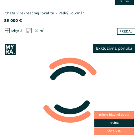
Ružín
Chata v rekreačnej lokalite - Veľký Folkmár
85 000
€
2
Izby: 3
120 m
PREDAJ
Exkluzívna ponuka
mimo hlavnej cesty
rovina
všetky IS