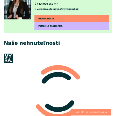
+421 950 356 117
veronika.kleinova@myrapoint.sk
REFERENCIE
PONUKA MAKLÉRA
Naše nehnuteľnosti
kompletná rekonštrukcia