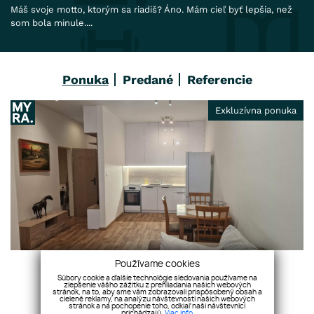
Máš svoje motto, ktorým sa riadiš? Áno. Mám cieľ byť lepšia, než
som bola minule....
Ponuka
Predané
Referencie
Exkluzívna ponuka
Používame cookies
Súbory cookie a ďalšie technológie sledovania používame na
Pekný 2 izb. byt pri Veterine, novozariadený
zlepšenie vášho zážitku z prehliadania našich webových
stránok, na to, aby sme vám zobrazovali prispôsobený obsah a
700
€/mesiac
cielené reklamy, na analýzu návštevnosti našich webových
stránok a na pochopenie toho, odkiaľ naši návštevníci
prichádzajú.
Viac info