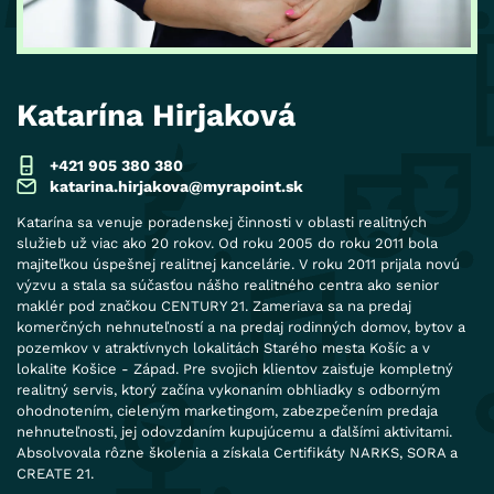
Katarína Hirjaková
+421 905 380 380
katarina.hirjakova@myrapoint.sk
Katarína sa venuje poradenskej činnosti v oblasti realitných
služieb už viac ako 20 rokov. Od roku 2005 do roku 2011 bola
majiteľkou úspešnej realitnej kancelárie. V roku 2011 prijala novú
výzvu a stala sa súčasťou nášho realitného centra ako senior
maklér pod značkou CENTURY 21. Zameriava sa na predaj
komerčných nehnuteľností a na predaj rodinných domov, bytov a
pozemkov v atraktívnych lokalitách Starého mesta Košíc a v
lokalite Košice - Západ. Pre svojich klientov zaisťuje kompletný
realitný servis, ktorý začína vykonaním obhliadky s odborným
ohodnotením, cieleným marketingom, zabezpečením predaja
nehnuteľnosti, jej odovzdaním kupujúcemu a ďalšími aktivitami.
Absolvovala rôzne školenia a získala Certifikáty NARKS, SORA a
CREATE 21.