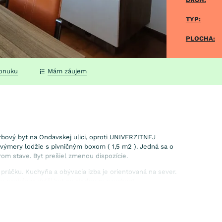
TYP:
PLOCHA:
ponuku
Mám záujem
zbový byt na Ondavskej ulici, oproti UNIVERZITNEJ
výmery lodžie s pivničným boxom ( 1,5 m2 ). Jedná sa o
om stave. Byt prešiel zmenou dispozície.
 práčku. Kuchyňa a obývacia izba je orientovaná na sever.
 sa nachádza ďalší byt na siedmom poschodí.
urované jadro,
výmena radiátorov, nové rozvody elektriny,