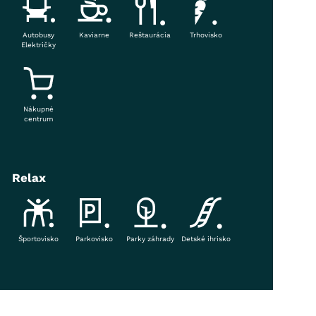
Autobusy
Kaviarne
Reštaurácia
Trhovisko
Električky
Nákupné
centrum
Relax
Športovisko
Parkovisko
Parky záhrady
Detské ihrisko