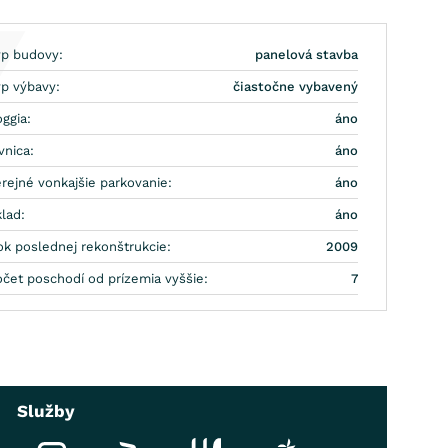
vanými spotrebičmi ( plynová varná doska, elektrická rúra,
epriechodných izbách sa nachádzajú vstavané skrine.
yp budovy:
panelová stavba
yp výbavy:
čiastočne vybavený
ggia:
áno
vnica:
áno
rejné vonkajšie parkovanie:
áno
lad:
áno
ok poslednej rekonštrukcie:
2009
očet poschodí od prízemia vyššie:
7
Služby