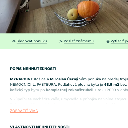
Sledovať ponuku
Poslať známemu
Vytlačiť 
POPIS NEHNUTEĽNOSTI
MYRAPOINT
Košice a
Miroslav Černý
Vám ponúka na predaj troji
NEMOCNICI L. PASTEURA. Podlahová plocha bytu je
68,5 m2
bez 
košický typ bytu po
kompletnej rekonštrukcii
z roku 2009 v dobr
V kúpeľni sa nachádza vaňa, umývadlo a prípojka na voľne stojacu
Spálňa s loggiou a detská izba sú orientované na juh. Nad bytom
ZOBRAZIŤ VIAC
Vykonané rekonštrukčné práce: plastové okná, kuchynská linka,
m
stierky, podlaha a bezpečnostné dvere.
VLASTNOSTI NEHNUTEĽNOSTI