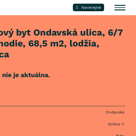
Neverejné
ový byt Ondavská ulica, 6/7
odie, 68,5 m2, lodžia,
ca
nie je aktuálna.
Ondavská
Košice II
Byty