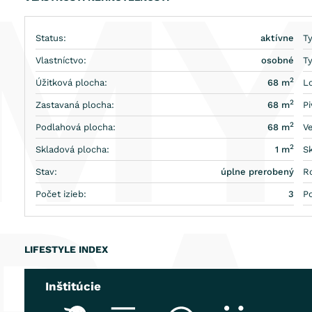
Byt
je k dispozícii čiastočne zariadený
kuchynskou linkou so vsta
chladnička s mrazničkou ) a nábytkom v obývacej izbe. V oboch n
Vstavaná skriňa sa nachádza aj na chodbe.
Status:
aktívne
T
Na prízemí sú pivničné boxy a kočikáreň.
Vlastníctvo:
osobné
T
Byt je voľný.
2
Úžitková plocha:
68 m
Lo
2
Zastavaná plocha:
68 m
Pi
2
Podlahová plocha:
68 m
Ve
2
Skladová plocha:
1 m
Sk
Stav:
úplne prerobený
R
Počet izieb:
3
P
LIFESTYLE INDEX
Inštitúcie