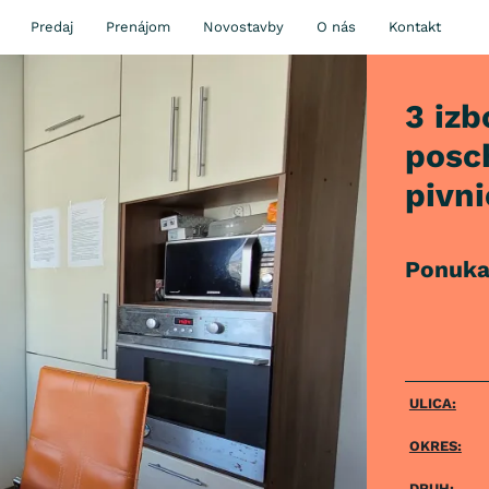
Predaj
Prenájom
Novostavby
O nás
Kontakt
3 izb
posch
pivni
Ponuka 
ULICA:
OKRES:
DRUH: