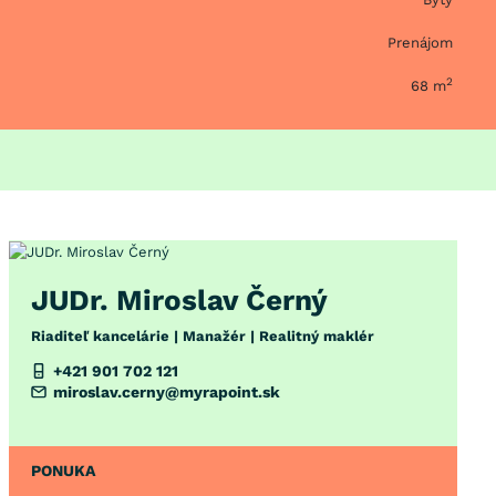
Prenájom
2
68 m
JUDr. Miroslav Černý
Riaditeľ kancelárie | Manažér | Realitný maklér
+421 901 702 121
miroslav.cerny@myrapoint.sk
PONUKA