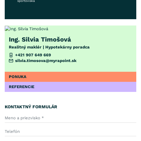
športoviská
Ing. Silvia Timošová
Realitný maklér | Hypotekárny poradca
+421 907 649 669
silvia.timosova@myrapoint.sk
PONUKA
REFERENCIE
KONTAKTNÝ FORMULÁR