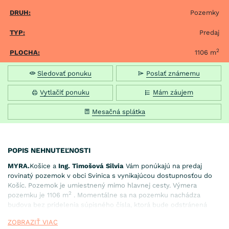
DRUH:
Pozemky
TYP:
Predaj
2
PLOCHA:
1106 m
Sledovať ponuku
Poslať známemu
Vytlačiť ponuku
Mám záujem
Mesačná splátka
POPIS NEHNUTEĽNOSTI
MYRA.
Košice a
Ing. Timošová Silvia
Vám ponúkajú na predaj
rovinatý pozemok v obci Svinica s vynikajúcou dostupnosťou do
Košíc. Pozemok je umiestnený mimo hlavnej cesty. Výmera
2
pozemku je 1106 m
. Momentálne sa na pozemku nachádza
budova bez pridelenia súpisného čísla, ktorá bude odstránená
majiteľom (v riešení). IS pred pozemkom: elektrina, plyn, vodovod,
ZOBRAZIŤ VIAC
kanalizácia (riešia sa prípojky k jednotlivým domom). V obci sa