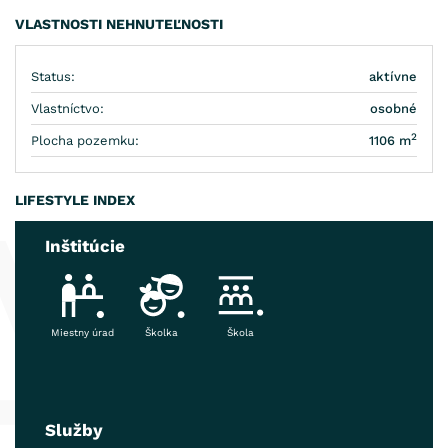
nachádzajú potraviny, pekáreň, detské ihrisko, futbalové ihrisko,
VLASTNOSTI NEHNUTEĽNOSTI
MŠ, ZŠ pre I.stupeň,.... Pre bližšie informácie a obhliadku
kontaktujte makléra: Ing. Timošová Silvia na čísle
0907 649 669
.
Status:
aktívne
Vlastníctvo:
osobné
2
Plocha pozemku:
1106 m
LIFESTYLE INDEX
Inštitúcie
Miestny úrad
Školka
Škola
Služby